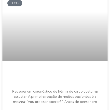
BLOG
Hérnia de disco precisa de cirurgia?
Veja o que dizem as evidências
Receber um diagnóstico de hérnia de disco costuma
assustar. A primeira reação de muitos pacientes é a
mesma: “vou precisar operar?”. Antes de pensar em