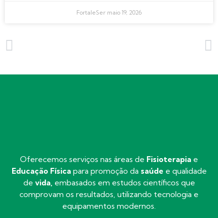
FortaleSer
maio 19, 2026
ANTERIOR
PRÓXIMO
Atividade física aumenta imunidade e ajuda a combater estresse e doenças
Idosos que praticam exercícios físicos diários podem viver por mais tempo
Oferecemos serviços nas áreas de
Fisioterapia
e
Educação Física
para promoção da
saúde
e qualidade
de
vida,
embasados em estudos científicos que
comprovam os resultados, utilizando tecnologia e
equipamentos modernos.