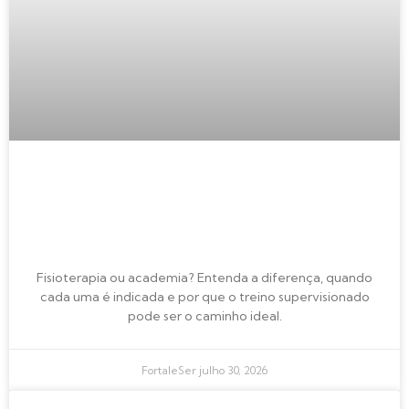
Fisioterapia ou academia: qual a
diferença e quando cada uma é
indicada?
Fisioterapia ou academia? Entenda a diferença, quando
cada uma é indicada e por que o treino supervisionado
pode ser o caminho ideal.
FortaleSer
julho 30, 2026