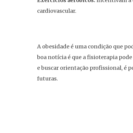
Exercícios aeróbicos:
incentivam a 
cardiovascular.
A obesidade é uma condição que pod
boa notícia é que a fisioterapia pode
e buscar orientação profissional, é 
futuras.
Entendendo a Dor Crônica na Fisio
Mapa da Obesidade