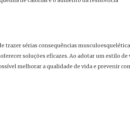
queima de calorias e o aumento da resistência
e trazer sérias consequências musculoesquelética
 oferecer soluções eficazes. Ao adotar um estilo de 
possível melhorar a qualidade de vida e prevenir c
terapia: Causas, Tratamentos e Diferenças Essen