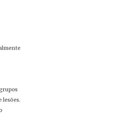
palmente
 grupos
e lesões.
o