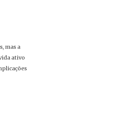
s, mas a
vida ativo
omplicações
ciais