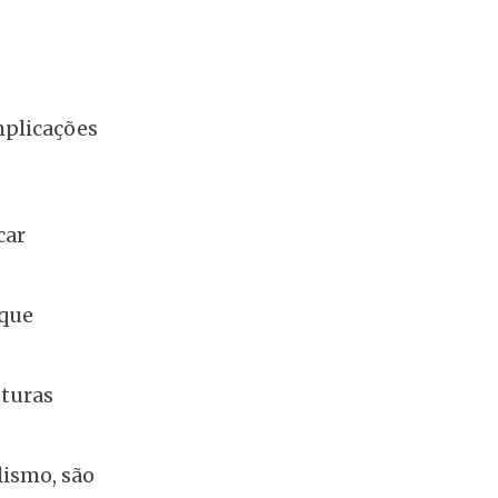
mplicações
:
car
 que
sturas
lismo, são