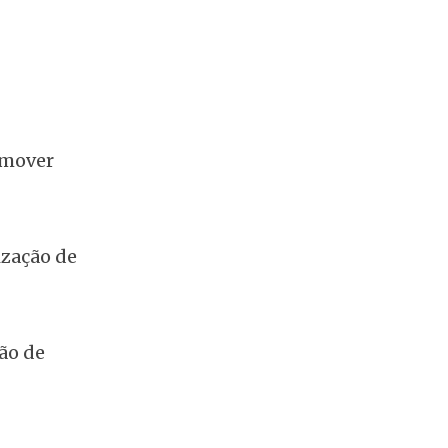
omover
ização de
ão de