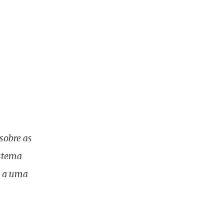
sobre as
istema
a a uma