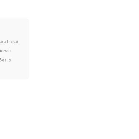
ão Física
ionais
ões, o