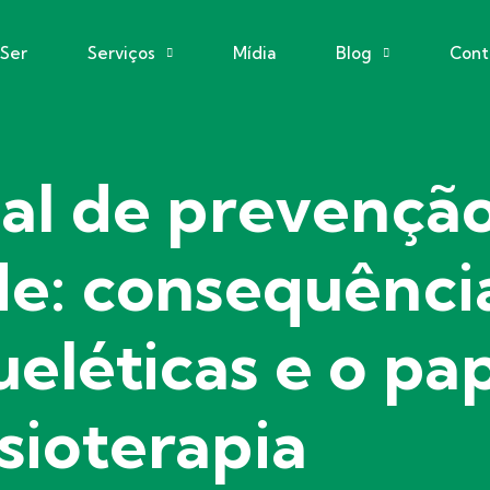
eSer
Serviços
Mídia
Blog
Cont
nal de prevençã
e: consequênci
eléticas e o pa
isioterapia