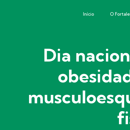
Início
O Fortal
Dia nacio
obesidad
musculoesqu
f