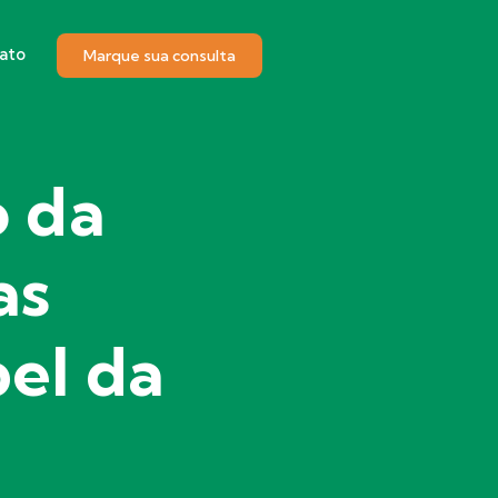
ato
Marque sua consulta
o da
as
pel da