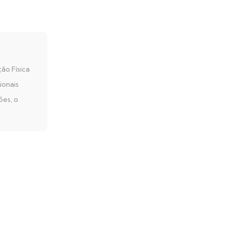
ão Física
ionais
ões, o