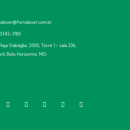
taleser@fortaleser.com.br
) 3342-3185
Raja Gabáglia, 2000, Torre 1 - sala 236,
oril, Belo Horizonte, MG