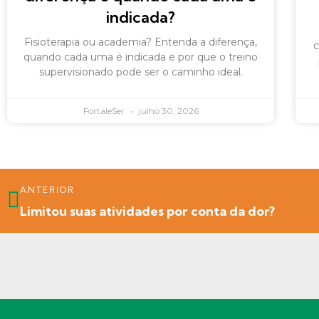
indicada?
Fisioterapia ou academia? Entenda a diferença,
c
quando cada uma é indicada e por que o treino
supervisionado pode ser o caminho ideal.
FortaleSer
julho 30, 2026
ANTERIOR
Limitou suas atividades por conta da dor?