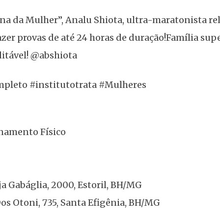
 da Mulher”, Analu Shiota, ultra-maratonista rel
azer provas de até 24 horas de duração!Família sup
itável! @abshiota
mpleto #institutotrata #Mulheres
onamento Físico
ja Gabáglia, 2000, Estoril, BH/MG
Dos Otoni, 735, Santa Efigênia, BH/MG