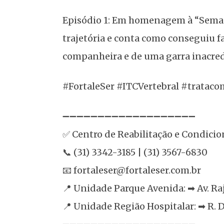
Episódio 1: Em homenagem à “Semana
trajetória e conta como conseguiu f
companheira e de uma garra inacred
#FortaleSer #ITCVertebral #trataco
➖➖➖➖➖➖➖➖➖➖➖➖➖➖➖➖➖➖➖
✅ Centro de Reabilitação e Condici
📞 (31) 3342-3185 | (31) 3567-6830
📧 fortaleser@fortaleser.com.br
📍 Unidade Parque Avenida: ➡ Av. Ra
📍 Unidade Região Hospitalar: ➡ R. 