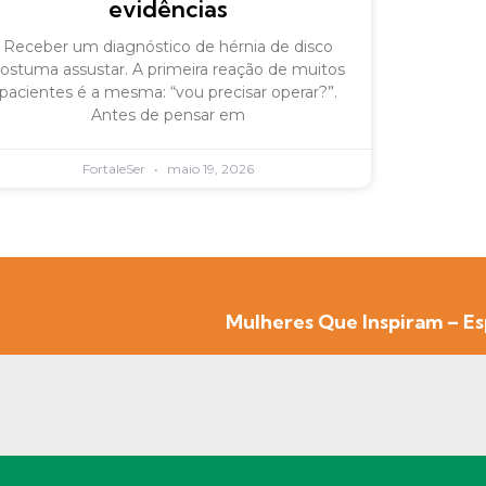
evidências
Receber um diagnóstico de hérnia de disco
ostuma assustar. A primeira reação de muitos
pacientes é a mesma: “vou precisar operar?”.
Antes de pensar em
FortaleSer
maio 19, 2026
Mulheres Que Inspiram – Es