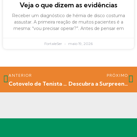
Veja o que dizem as evidências
Receber um diagnóstico de hérnia de disco costuma
assustar. A primeira reação de muitos pacientes é a
mesma: “vou precisar operar?”. Antes de pensar em
FortaleSer
maio 19, 2026
ANTERIOR
PRÓXIMO
Cotovelo de Tenista – Epicondilite Lateral: Como a Fisioterapia pode ajudar
Descubra a Surpreendente Relação Entre o Tabagismo e as Dores nas Costas