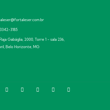
taleser@fortaleser.com.br
) 3342-3185
Raja Gabáglia, 2000, Torre 1 - sala 236,
oril, Belo Horizonte, MG