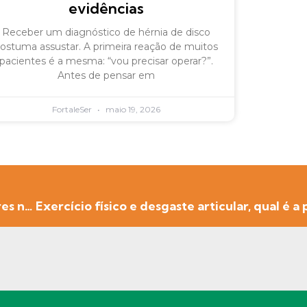
evidências
Receber um diagnóstico de hérnia de disco
ostuma assustar. A primeira reação de muitos
pacientes é a mesma: “vou precisar operar?”.
Antes de pensar em
FortaleSer
maio 19, 2026
Rodrigo Moura na Band Minas falando sobre Dores nas Costas e Home Office