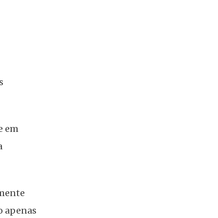
s
e em
a
zmente
o apenas