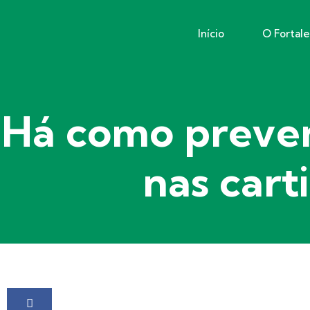
Início
O Fortal
Há como preven
nas cart