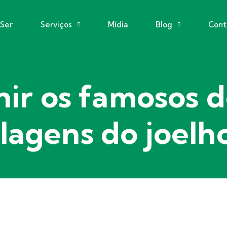
eSer
Serviços
Mídia
Blog
Cont
ir os famosos d
ilagens do joelh