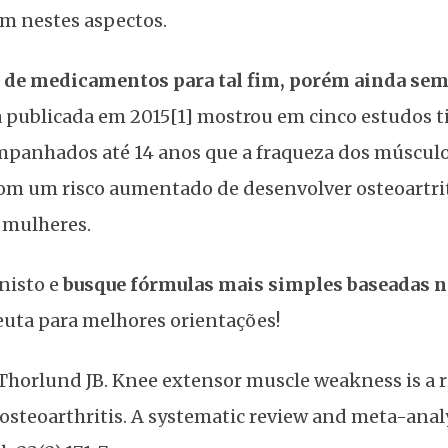
m nestes aspectos.
s de medicamentos para tal fim, porém ainda sem
 publicada em 2015[1] mostrou em cinco estudos ti
mpanhados até 14 anos que a fraqueza dos múscul
 com um risco aumentado de desenvolver osteoartri
 mulheres.
nisto e
busque fórmulas mais simples baseadas 
euta para melhores orientações!
I, Thorlund JB. Knee extensor muscle weakness is a r
osteoarthritis. A systematic review and meta-analy