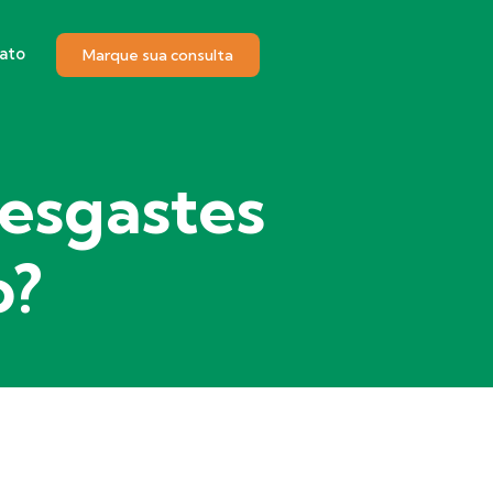
ato
Marque sua consulta
esgastes
o?