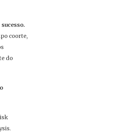
 sucesso.
po coorte,
os
te do
no
isk
sis.