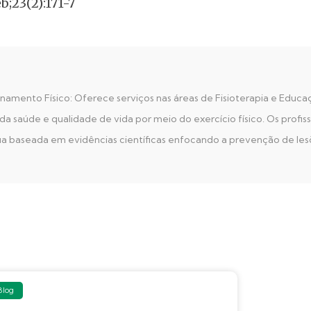
b;23(2):171-7
amento Físico: Oferece serviços nas áreas de Fisioterapia e Educaç
saúde e qualidade de vida por meio do exercício físico. Os profiss
ia baseada em evidências científicas enfocando a prevenção de les
Blog