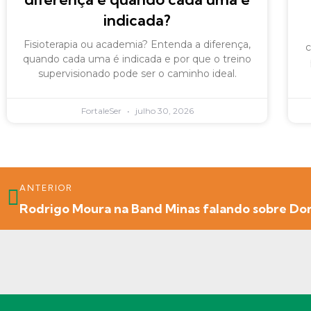
indicada?
Fisioterapia ou academia? Entenda a diferença,
c
quando cada uma é indicada e por que o treino
supervisionado pode ser o caminho ideal.
FortaleSer
julho 30, 2026
ANTERIOR