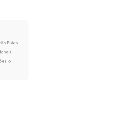
ão Física
ionais
ões, o